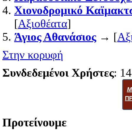
Χιονοδρομικό Καϊμακτ
[
Αξιοθέατα
]
Άγιος Αθανάσιος
→ [
Αξ
Στην κορυφή
Συνδεδεμένοι Χρήστες
: 14
Μ
Π
Προτείνουμε