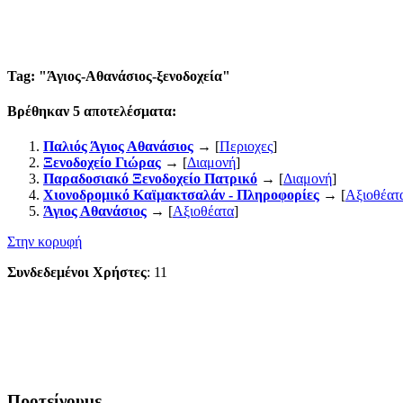
Tag: "
Άγιος-Αθανάσιος-ξενοδοχεία
"
Βρέθηκαν
5
αποτελέσματα:
Παλιός Άγιος Αθανάσιος
→ [
Περιοχες
]
Ξενοδοχείο Γιώρας
→ [
Διαμονή
]
Παραδοσιακό Ξενοδοχείο Πατρικό
→ [
Διαμονή
]
Χιονοδρομικό Καϊμακτσαλάν - Πληροφορίες
→ [
Αξιοθέατ
Άγιος Αθανάσιος
→ [
Αξιοθέατα
]
Στην κορυφή
Συνδεδεμένοι Χρήστες
: 11
Προτείνουμε