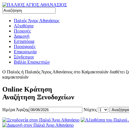
Παλιός Άγιος Αθανάσιος
Αξιοθέατα
Περιοχές
Διαμονή
Εστιατόρια
Προσφορές
Επικοινωνία
Σύνδεσμοι
Βιβλίο Επισκεπτών
Ο Παλιός ή Παλαιός Άγιος Αθανάσιος στο Καϊμακτσαλάν διαθέτει ξεν
καιμακτσαλάν
Online Κράτηση
Αναζήτηση Ξενοδοχείων
Ημέρα Άφιξης
Νύχτες