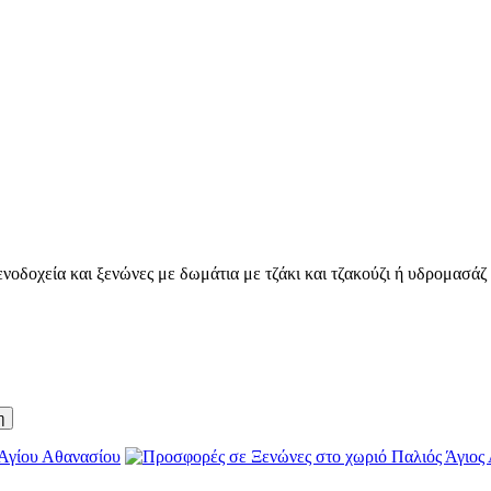
οδοχεία και ξενώνες με δωμάτια με τζάκι και τζακούζι ή υδρομασάζ γ