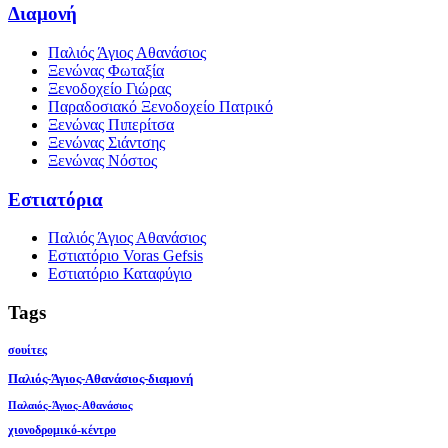
Διαμονή
Παλιός Άγιος Αθανάσιος
Ξενώνας Φωταξία
Ξενοδοχείο Γιώρας
Παραδοσιακό Ξενοδοχείο Πατρικό
Ξενώνας Πιπερίτσα
Ξενώνας Σιάντσης
Ξενώνας Νόστος
Εστιατόρια
Παλιός Άγιος Αθανάσιος
Εστιατόριο Voras Gefsis
Εστιατόριο Καταφύγιο
Tags
σουίτες
Παλιός-Άγιος-Αθανάσιος-διαμονή
Παλαιός-Άγιος-Αθανάσιος
χιονοδρομικό-κέντρο