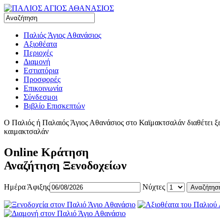
Παλιός Άγιος Αθανάσιος
Αξιοθέατα
Περιοχές
Διαμονή
Εστιατόρια
Προσφορές
Επικοινωνία
Σύνδεσμοι
Βιβλίο Επισκεπτών
Ο Παλιός ή Παλαιός Άγιος Αθανάσιος στο Καϊμακτσαλάν διαθέτει ξεν
καιμακτσαλάν
Online Κράτηση
Αναζήτηση Ξενοδοχείων
Ημέρα Άφιξης
Νύχτες