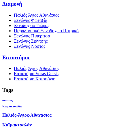
Διαμονή
Παλιός Άγιος Αθανάσιος
Ξενώνας Φωταξία
Ξενοδοχείο Γιώρας
Παραδοσιακό Ξενοδοχείο Πατρικό
Ξενώνας Πιπερίτσα
Ξενώνας Σιάντσης
Ξενώνας Νόστος
Εστιατόρια
Παλιός Άγιος Αθανάσιος
Εστιατόριο Voras Gefsis
Εστιατόριο Καταφύγιο
Tags
σουίτες
Καιμακτσαλάν
Παλιός-Άγιος-Αθανάσιος
Καϊμακτσαλάν