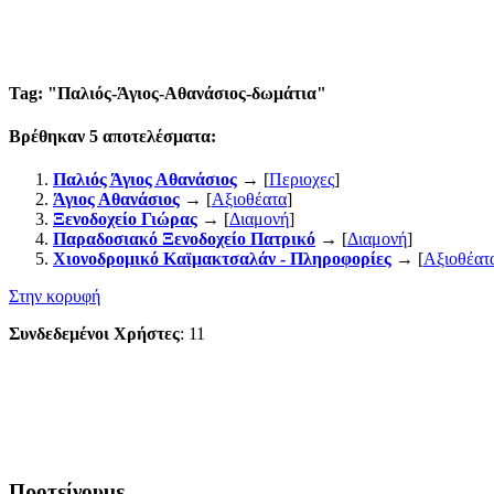
Tag: "
Παλιός-Άγιος-Αθανάσιος-δωμάτια
"
Βρέθηκαν
5
αποτελέσματα:
Παλιός Άγιος Αθανάσιος
→ [
Περιοχες
]
Άγιος Αθανάσιος
→ [
Αξιοθέατα
]
Ξενοδοχείο Γιώρας
→ [
Διαμονή
]
Παραδοσιακό Ξενοδοχείο Πατρικό
→ [
Διαμονή
]
Χιονοδρομικό Καϊμακτσαλάν - Πληροφορίες
→ [
Αξιοθέατ
Στην κορυφή
Συνδεδεμένοι Χρήστες
: 11
Προτείνουμε