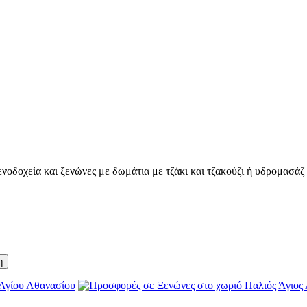
οδοχεία και ξενώνες με δωμάτια με τζάκι και τζακούζι ή υδρομασάζ γ