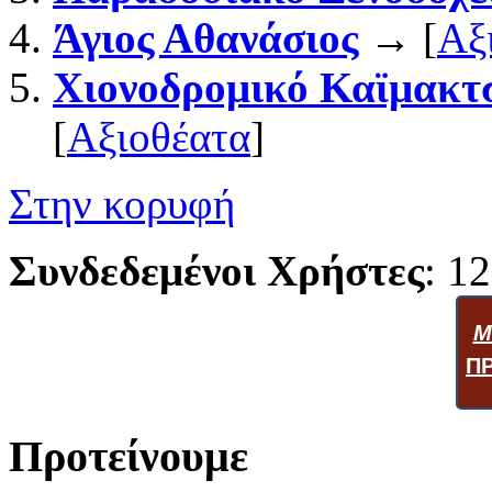
Άγιος Αθανάσιος
→ [
Αξ
Χιονοδρομικό Καϊμακτ
[
Αξιοθέατα
]
Στην κορυφή
Συνδεδεμένοι Χρήστες
: 12
Μ
Π
Προτείνουμε