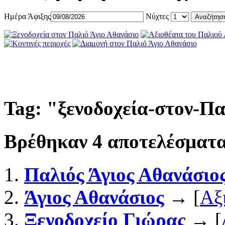
Ημέρα Άφιξης
Νύχτες
Tag: "
ξενοδοχεία-στον-Π
Βρέθηκαν
4
αποτελέσματα
Παλιός Άγιος Αθανάσιο
Άγιος Αθανάσιος
→ [
Αξ
Ξενοδοχείο Γιώρας
→ [