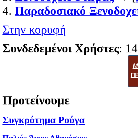
Παραδοσιακό Ξενοδοχε
Στην κορυφή
Συνδεδεμένοι Χρήστες
: 14
Μ
Π
Προτείνουμε
Συγκρότημα Ρούγα
Παλιός Άγιος Αθανάσιος