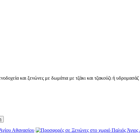
οδοχεία και ξενώνες με δωμάτια με τζάκι και τζακούζι ή υδρομασάζ γ