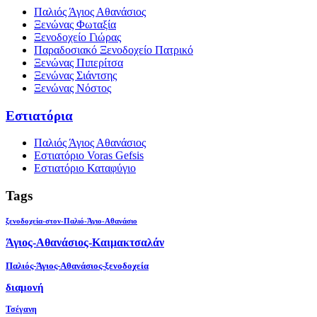
Παλιός Άγιος Αθανάσιος
Ξενώνας Φωταξία
Ξενοδοχείο Γιώρας
Παραδοσιακό Ξενοδοχείο Πατρικό
Ξενώνας Πιπερίτσα
Ξενώνας Σιάντσης
Ξενώνας Νόστος
Εστιατόρια
Παλιός Άγιος Αθανάσιος
Εστιατόριο Voras Gefsis
Εστιατόριο Καταφύγιο
Tags
ξενοδοχεία-στον-Παλιό-Άγιο-Αθανάσιο
Άγιος-Αθανάσιος-Καιμακτσαλάν
Παλιός-Άγιος-Αθανάσιος-ξενοδοχεία
διαμονή
Τσέγανη