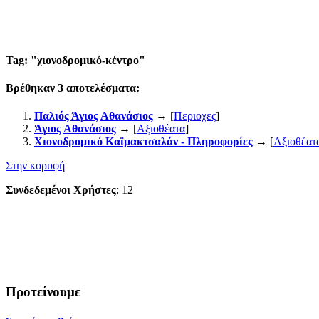
Tag: "
χιονοδρομικό-κέντρο
"
Βρέθηκαν
3
αποτελέσματα:
Παλιός Άγιος Αθανάσιος
→ [
Περιοχες
]
Άγιος Αθανάσιος
→ [
Αξιοθέατα
]
Χιονοδρομικό Καϊμακτσαλάν - Πληροφορίες
→ [
Αξιοθέατ
Στην κορυφή
Συνδεδεμένοι Χρήστες
: 12
Προτείνουμε