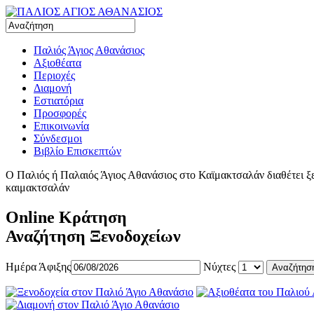
Παλιός Άγιος Αθανάσιος
Αξιοθέατα
Περιοχές
Διαμονή
Εστιατόρια
Προσφορές
Επικοινωνία
Σύνδεσμοι
Βιβλίο Επισκεπτών
Ο Παλιός ή Παλαιός Άγιος Αθανάσιος στο Καϊμακτσαλάν διαθέτει ξεν
καιμακτσαλάν
Online Κράτηση
Αναζήτηση Ξενοδοχείων
Ημέρα Άφιξης
Νύχτες