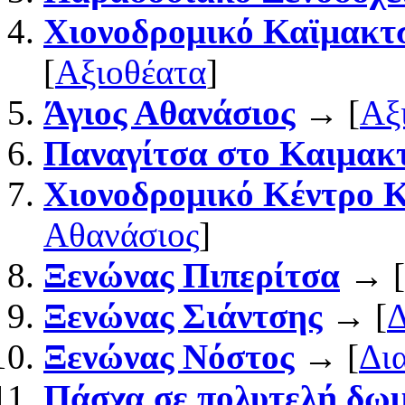
Χιονοδρομικό Καϊμακτ
[
Αξιοθέατα
]
Άγιος Αθανάσιος
→ [
Αξ
Παναγίτσα στο Καιμακ
Χιονοδρομικό Κέντρο 
Αθανάσιος
]
Ξενώνας Πιπερίτσα
→ [
Ξενώνας Σιάντσης
→ [
Δ
Ξενώνας Νόστος
→ [
Δι
Πάσχα σε πολυτελή δωμά