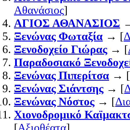
Αθανάσιος
]
ΑΓΙΟΣ ΑΘΑΝΑΣΙΟΣ
→
Ξενώνας Φωταξία
→ [
Δ
Ξενοδοχείο Γιώρας
→ [
Παραδοσιακό Ξενοδοχε
Ξενώνας Πιπερίτσα
→ [
Ξενώνας Σιάντσης
→ [
Δ
Ξενώνας Νόστος
→ [
Δι
Χιονοδρομικό Καϊμακτ
[
Αξιοθέατα
]