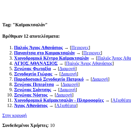
Tag: "
Καϊμακτσαλάν
"
Βρέθηκαν
12
αποτελέσματα:
Παλιός Άγιος Αθανάσιος
→ [
Περιοχες
]
Παναγίτσα στο Καιμακτσαλάν
→ [
Περιοχες
]
Χιονοδρομικό Κέντρο Καϊμακτσαλάν
→ [
Παλιός Άγιος Αθα
ΑΓΙΟΣ ΑΘΑΝΑΣΙΟΣ
→ [
Παλιός Άγιος Αθανάσιος
]
Ξενώνας Φωταξία
→ [
Διαμονή
]
Ξενοδοχείο Γιώρας
→ [
Διαμονή
]
Παραδοσιακό Ξενοδοχείο Πατρικό
→ [
Διαμονή
]
Ξενώνας Πιπερίτσα
→ [
Διαμονή
]
Ξενώνας Σιάντσης
→ [
Διαμονή
]
Ξενώνας Νόστος
→ [
Διαμονή
]
Χιονοδρομικό Καϊμακτσαλάν - Πληροφορίες
→ [
Αξιοθέατ
Άγιος Αθανάσιος
→ [
Αξιοθέατα
]
Στην κορυφή
Συνδεδεμένοι Χρήστες
: 10