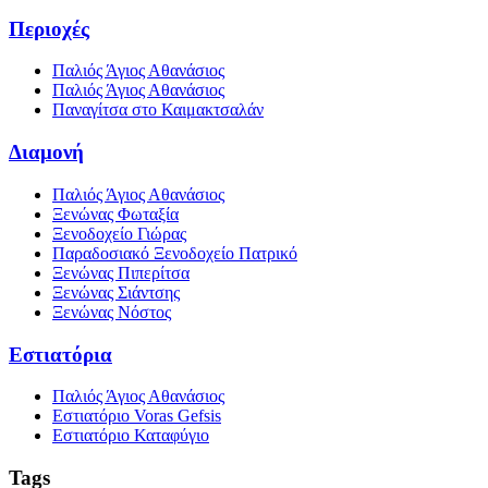
Περιοχές
Παλιός Άγιος Αθανάσιος
Παλιός Άγιος Αθανάσιος
Παναγίτσα στο Καιμακτσαλάν
Διαμονή
Παλιός Άγιος Αθανάσιος
Ξενώνας Φωταξία
Ξενοδοχείο Γιώρας
Παραδοσιακό Ξενοδοχείο Πατρικό
Ξενώνας Πιπερίτσα
Ξενώνας Σιάντσης
Ξενώνας Νόστος
Εστιατόρια
Παλιός Άγιος Αθανάσιος
Εστιατόριο Voras Gefsis
Εστιατόριο Καταφύγιο
Tags