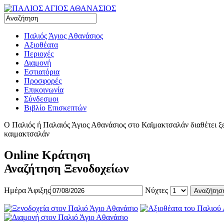
Παλιός Άγιος Αθανάσιος
Αξιοθέατα
Περιοχές
Διαμονή
Εστιατόρια
Προσφορές
Επικοινωνία
Σύνδεσμοι
Βιβλίο Επισκεπτών
Ο Παλιός ή Παλαιός Άγιος Αθανάσιος στο Καϊμακτσαλάν διαθέτει ξεν
καιμακτσαλάν
Online Κράτηση
Αναζήτηση Ξενοδοχείων
Ημέρα Άφιξης
Νύχτες