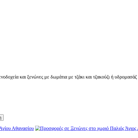
οδοχεία και ξενώνες με δωμάτια με τζάκι και τζακούζι ή υδρομασάζ γ