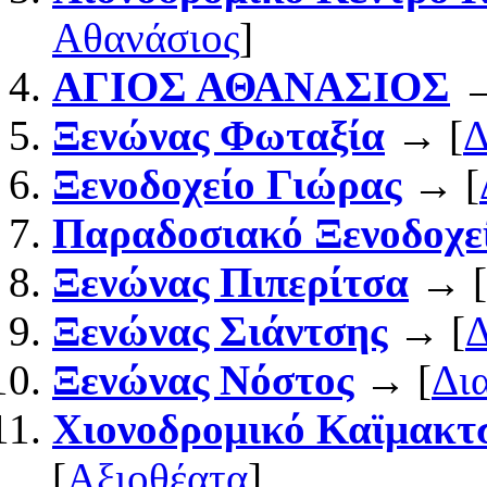
Αθανάσιος
]
ΑΓΙΟΣ ΑΘΑΝΑΣΙΟΣ
→
Ξενώνας Φωταξία
→ [
Δ
Ξενοδοχείο Γιώρας
→ [
Παραδοσιακό Ξενοδοχε
Ξενώνας Πιπερίτσα
→ [
Ξενώνας Σιάντσης
→ [
Δ
Ξενώνας Νόστος
→ [
Δι
Χιονοδρομικό Καϊμακτ
[
Αξιοθέατα
]