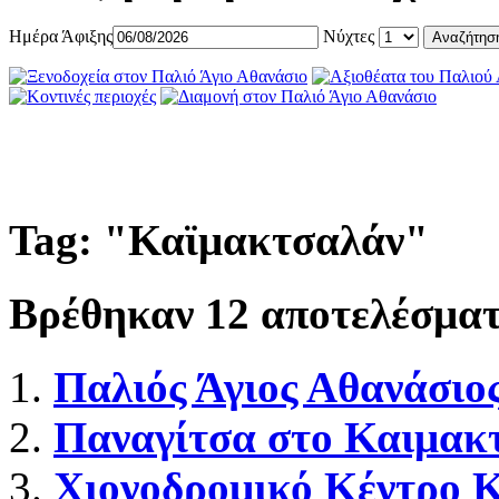
Ημέρα Άφιξης
Νύχτες
Tag: "
Καϊμακτσαλάν
"
Βρέθηκαν
12
αποτελέσματ
Παλιός Άγιος Αθανάσιο
Παναγίτσα στο Καιμακ
Χιονοδρομικό Κέντρο 