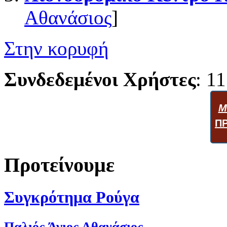
Αθανάσιος
]
Στην κορυφή
Συνδεδεμένοι Χρήστες
: 11
Μ
Π
Προτείνουμε
Συγκρότημα Ρούγα
Παλιός Άγιος Αθανάσιος