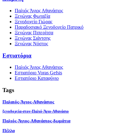
Παλιός Άγιος Αθανάσιος
Ξενώνας Φωταξία
Ξενοδοχείο Γιώρας
Παραδοσιακό Ξενοδοχείο Πατρικό
Ξενώνας Πιπερίτσα
Ξενώνας Σιάντσης
Ξενώνας Νόστος
Εστιατόρια
Παλιός Άγιος Αθανάσιος
Εστιατόριο Voras Gefsis
Εστιατόριο Καταφύγιο
Tags
Παλαιός-Άγιος-Αθανάσιος
ξενοδοχεία-στον-Παλιό-Άγιο-Αθανάσιο
Παλιός-Άγιος-Αθανάσιος-δωμάτια
Πέλλα