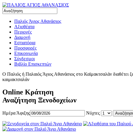
Παλιός Άγιος Αθανάσιος
Αξιοθέατα
Περιοχές
Διαμονή
Εστιατόρια
Προσφορές
Επικοινωνία
Σύνδεσμοι
Βιβλίο Επισκεπτών
Ο Παλιός ή Παλαιός Άγιος Αθανάσιος στο Καϊμακτσαλάν διαθέτει ξεν
καιμακτσαλάν
Online Κράτηση
Αναζήτηση Ξενοδοχείων
Ημέρα Άφιξης
Νύχτες