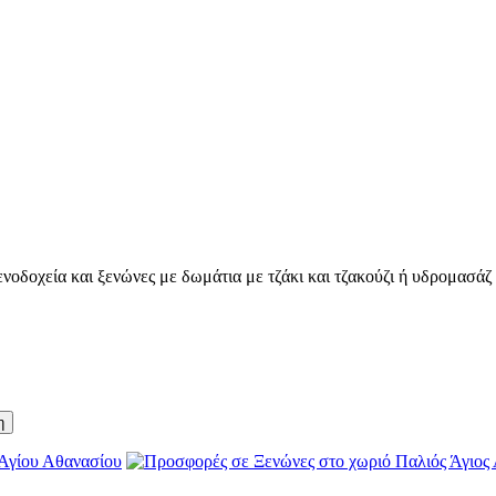
οδοχεία και ξενώνες με δωμάτια με τζάκι και τζακούζι ή υδρομασάζ γ