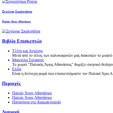
Ξενώνας Σκαλοπάτια
Παλιός Άγιος Αθανάσιος
Βιβλίο Επισκεπτών
Τζένη και Αντώνης
Μετά από το τέλος των καλοκαιρινών μας διακοπών το μυαλό
Μαρούλα Στέφανος
Το χωριό "Παλαιός Άγιος Αθανάσιος" θυμίζει σκηνικό θεάτρ
Ελίζα
Είναι η δεύτερη φορά που επισκεπτόμαστε τον Παλαιό Άγιο Α
Περιοχές
Παλιός Άγιος Αθανάσιος
Παλιός Άγιος Αθανάσιος
Παναγίτσα στο Καιμακτσαλάν
Διαμονή