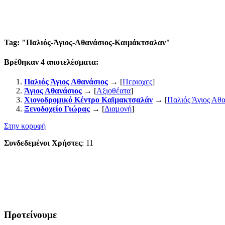
Tag: "
Παλιός-Άγιος-Αθανάσιος-Καιμάκτσαλαν
"
Βρέθηκαν
4
αποτελέσματα:
Παλιός Άγιος Αθανάσιος
→ [
Περιοχες
]
Άγιος Αθανάσιος
→ [
Αξιοθέατα
]
Χιονοδρομικό Κέντρο Καϊμακτσαλάν
→ [
Παλιός Άγιος Αθα
Ξενοδοχείο Γιώρας
→ [
Διαμονή
]
Στην κορυφή
Συνδεδεμένοι Χρήστες
: 11
Προτείνουμε