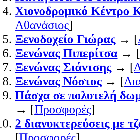
Χιονοδρομικό Κέντρο 
Αθανάσιος
]
Ξενοδοχείο Γιώρας
→ [
Ξενώνας Πιπερίτσα
→ [
Ξενώνας Σιάντσης
→ [
Δ
Ξενώνας Νόστος
→ [
Δι
Πάσχα σε πολυτελή δωμά
→ [
Προσφορές
]
2 διανυκτερεύσεις με τζ
[
Προσφορές
]