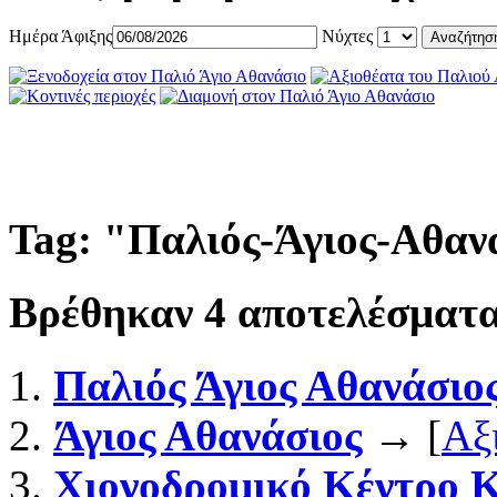
Ημέρα Άφιξης
Νύχτες
Tag: "
Παλιός-Άγιος-Αθαν
Βρέθηκαν
4
αποτελέσματα
Παλιός Άγιος Αθανάσιο
Άγιος Αθανάσιος
→ [
Αξ
Χιονοδρομικό Κέντρο 