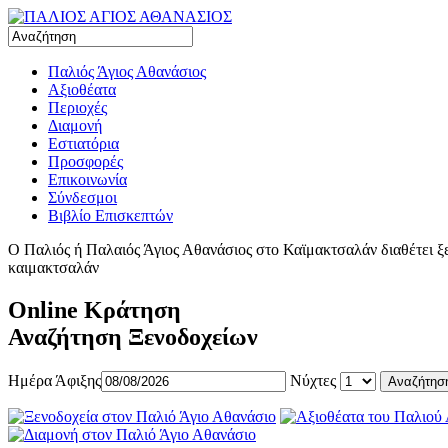
Παλιός Άγιος Αθανάσιος
Αξιοθέατα
Περιοχές
Διαμονή
Εστιατόρια
Προσφορές
Επικοινωνία
Σύνδεσμοι
Βιβλίο Επισκεπτών
Ο Παλιός ή Παλαιός Άγιος Αθανάσιος στο Καϊμακτσαλάν διαθέτει ξεν
καιμακτσαλάν
Online Κράτηση
Αναζήτηση Ξενοδοχείων
Ημέρα Άφιξης
Νύχτες