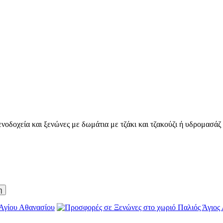
οδοχεία και ξενώνες με δωμάτια με τζάκι και τζακούζι ή υδρομασάζ γ