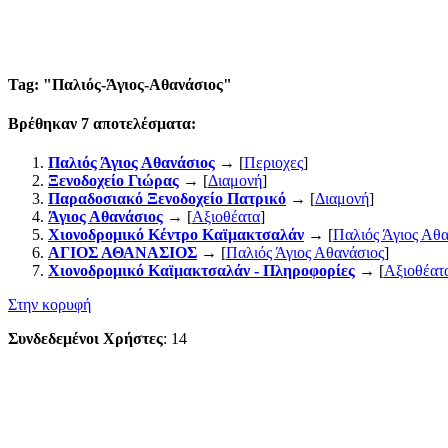
Tag: "
Παλιός-Άγιος-Αθανάσιος
"
Βρέθηκαν
7
αποτελέσματα:
Παλιός Άγιος Αθανάσιος
→ [
Περιοχες
]
Ξενοδοχείο Γιώρας
→ [
Διαμονή
]
Παραδοσιακό Ξενοδοχείο Πατρικό
→ [
Διαμονή
]
Άγιος Αθανάσιος
→ [
Αξιοθέατα
]
Χιονοδρομικό Κέντρο Καϊμακτσαλάν
→ [
Παλιός Άγιος Αθα
ΑΓΙΟΣ ΑΘΑΝΑΣΙΟΣ
→ [
Παλιός Άγιος Αθανάσιος
]
Χιονοδρομικό Καϊμακτσαλάν - Πληροφορίες
→ [
Αξιοθέατ
Στην κορυφή
Συνδεδεμένοι Χρήστες
: 14