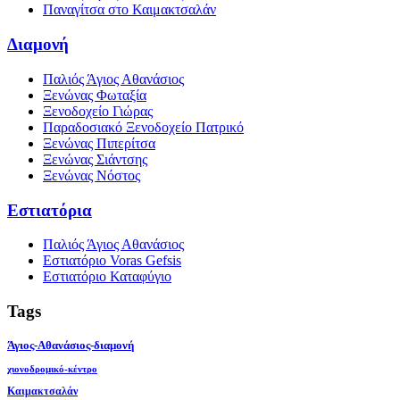
Παναγίτσα στο Καιμακτσαλάν
Διαμονή
Παλιός Άγιος Αθανάσιος
Ξενώνας Φωταξία
Ξενοδοχείο Γιώρας
Παραδοσιακό Ξενοδοχείο Πατρικό
Ξενώνας Πιπερίτσα
Ξενώνας Σιάντσης
Ξενώνας Νόστος
Εστιατόρια
Παλιός Άγιος Αθανάσιος
Εστιατόριο Voras Gefsis
Εστιατόριο Καταφύγιο
Tags
Άγιος-Αθανάσιος-διαμονή
χιονοδρομικό-κέντρο
Καιμακτσαλάν