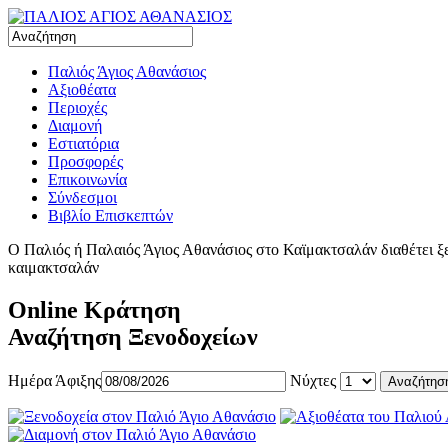
Παλιός Άγιος Αθανάσιος
Αξιοθέατα
Περιοχές
Διαμονή
Εστιατόρια
Προσφορές
Επικοινωνία
Σύνδεσμοι
Βιβλίο Επισκεπτών
Ο Παλιός ή Παλαιός Άγιος Αθανάσιος στο Καϊμακτσαλάν διαθέτει ξεν
καιμακτσαλάν
Online Κράτηση
Αναζήτηση Ξενοδοχείων
Ημέρα Άφιξης
Νύχτες