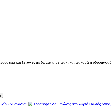
οδοχεία και ξενώνες με δωμάτια με τζάκι και τζακούζι ή υδρομασάζ γ