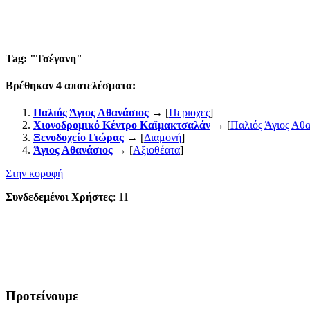
Tag: "
Τσέγανη
"
Βρέθηκαν
4
αποτελέσματα:
Παλιός Άγιος Αθανάσιος
→ [
Περιοχες
]
Χιονοδρομικό Κέντρο Καϊμακτσαλάν
→ [
Παλιός Άγιος Αθα
Ξενοδοχείο Γιώρας
→ [
Διαμονή
]
Άγιος Αθανάσιος
→ [
Αξιοθέατα
]
Στην κορυφή
Συνδεδεμένοι Χρήστες
: 11
Προτείνουμε