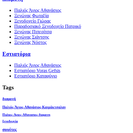
Παλιός Άγιος Αθανάσιος
Ξενώνας Φωταξία
Ξενοδοχείο Γιώρας
Παραδοσιακό Ξενοδοχείο Πατρικό
Ξενώνας Πιπερίτσα
Ξενώνας Σιάντσης
Ξενώνας Νόστος
Εστιατόρια
Παλιός Άγιος Αθανάσιος
Εστιατόριο Voras Gefsis
Εστιατόριο Καταφύγιο
Tags
διαμονή
Παλιός-Άγιος-Αθανάσιος-Καιμάκτσαλαν
Παλιος-Αγιος-Αθανασιος-διαμονη
ξενοδοχεία
σουίτες