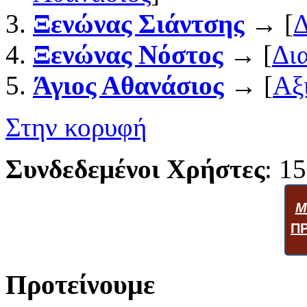
Ξενώνας Σιάντσης
→ [
Δ
Ξενώνας Νόστος
→ [
Δι
Άγιος Αθανάσιος
→ [
Αξ
Στην κορυφή
Συνδεδεμένοι Χρήστες
: 15
Μ
Π
Προτείνουμε