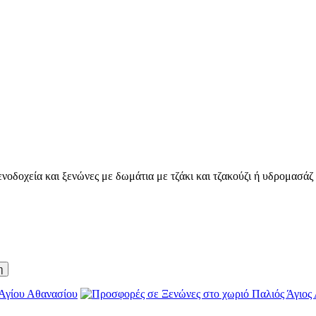
οδοχεία και ξενώνες με δωμάτια με τζάκι και τζακούζι ή υδρομασάζ γ