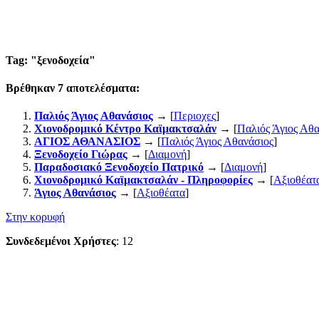
Tag: "
ξενοδοχεία
"
Βρέθηκαν
7
αποτελέσματα:
Παλιός Άγιος Αθανάσιος
→ [
Περιοχες
]
Χιονοδρομικό Κέντρο Καϊμακτσαλάν
→ [
Παλιός Άγιος Αθα
ΑΓΙΟΣ ΑΘΑΝΑΣΙΟΣ
→ [
Παλιός Άγιος Αθανάσιος
]
Ξενοδοχείο Γιώρας
→ [
Διαμονή
]
Παραδοσιακό Ξενοδοχείο Πατρικό
→ [
Διαμονή
]
Χιονοδρομικό Καϊμακτσαλάν - Πληροφορίες
→ [
Αξιοθέατ
Άγιος Αθανάσιος
→ [
Αξιοθέατα
]
Στην κορυφή
Συνδεδεμένοι Χρήστες
: 12