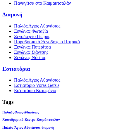
Παναγίτσα στο Καιμακτσαλάν
Διαμονή
Παλιός Άγιος Αθανάσιος
Ξενώνας Φωταξία
Ξενοδοχείο Γιώρας
Παραδοσιακό Ξενοδοχείο Πατρικό
Ξενώνας Πιπερίτσα
Ξενώνας Σιάντσης
Ξενώνας Νόστος
Εστιατόρια
Παλιός Άγιος Αθανάσιος
Εστιατόριο Voras Gefsis
Εστιατόριο Καταφύγιο
Tags
Παλαιός-Άγιος-Αθανάσιος
Χιονοδρομικό-Κέντρο-Καιμάκτσαλαν
Παλιός-Άγιος-Αθανάσιος-διαμονή