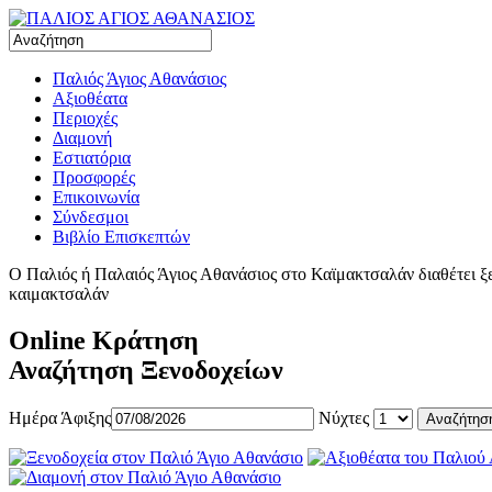
Παλιός Άγιος Αθανάσιος
Αξιοθέατα
Περιοχές
Διαμονή
Εστιατόρια
Προσφορές
Επικοινωνία
Σύνδεσμοι
Βιβλίο Επισκεπτών
Ο Παλιός ή Παλαιός Άγιος Αθανάσιος στο Καϊμακτσαλάν διαθέτει ξεν
καιμακτσαλάν
Online Κράτηση
Αναζήτηση Ξενοδοχείων
Ημέρα Άφιξης
Νύχτες