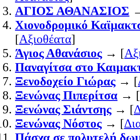
ΑΓΙΟΣ ΑΘΑΝΑΣΙΟΣ
→
Χιονοδρομικό Καϊμακτ
[
Αξιοθέατα
]
Άγιος Αθανάσιος
→ [
Αξ
Παναγίτσα στο Καιμακ
Ξενοδοχείο Γιώρας
→ [
Ξενώνας Πιπερίτσα
→ [
Ξενώνας Σιάντσης
→ [
Δ
Ξενώνας Νόστος
→ [
Δι
Πάσχα σε πολυτελή δωμά